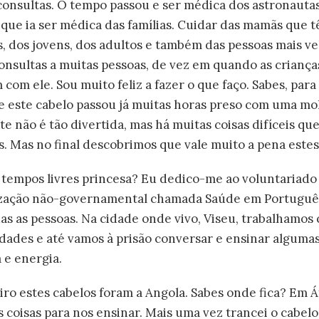
 consultas. O tempo passou e ser médica dos astronauta
i que ia ser médica das famílias. Cuidar das mamãs que 
s, dos jovens, dos adultos e também das pessoas mais ve
consultas a muitas pessoas, de vez em quando as crian
com ele. Sou muito feliz a fazer o que faço. Sabes, par
 este cabelo passou já muitas horas preso com uma mol
rte não é tão divertida, mas há muitas coisas difíceis qu
 Mas no final descobrimos que vale muito a pena estes
tempos livres princesa? Eu dedico-me ao voluntariado e 
zação não-governamental chamada Saúde em Português 
as as pessoas. Na cidade onde vivo, Viseu, trabalhamo
dades e até vamos à prisão conversar e ensinar algumas
 e energia.
ro estes cabelos foram a Angola. Sabes onde fica? Em Á
coisas para nos ensinar. Mais uma vez trancei o cabelo 