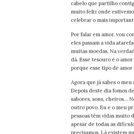
cabelo que partilho conti
muito feliz onde estivem
celebrar o mais important
Por falar em amor, vou co
eles passam a vida ataref
muitas moedas. Na verdade
dá. Esse tesouro é o amor
porque esse tipo de amor 
Agora que já sabes o meu 
Depois deste dia fomos des
sabores, sons, cheiros… N
outro povo. Eu e o meu p
pessoas têm vidas muito d
apesar de todas as dific
precisamos. Lá existem m