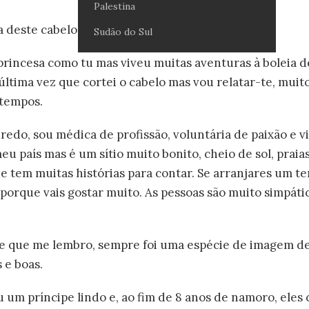
Palestina
a deste cabelo que agora é teu.
Sudão do Sul
rincesa como tu mas viveu muitas aventuras à boleia d
ltima vez que cortei o cabelo mas vou relatar-te, muit
 tempos.
edo, sou médica de profissão, voluntária de paixão e vi
eu país mas é um sítio muito bonito, cheio de sol, prai
 e tem muitas histórias para contar. Se arranjares um 
porque vais gostar muito. As pessoas são muito simpát
e que me lembro, sempre foi uma espécie de imagem de
 e boas.
 um príncipe lindo e, ao fim de 8 anos de namoro, eles 