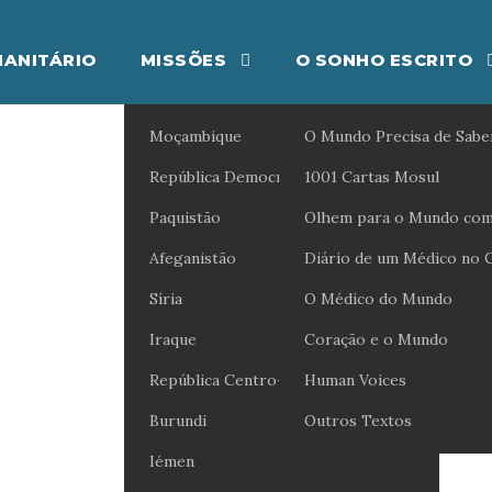
ANITÁRIO
MISSÕES
O SONHO ESCRITO
Moçambique
O Mundo Precisa de Sabe
República Democrática do Congo
1001 Cartas Mosul
Princesa (1)
Paquistão
Olhem para o Mundo com
Afeganistão
Diário de um Médico no 
CORAÇÃO E O MUNDO
Síria
0
O Médico do Mundo
Iraque
Coração e o Mundo
República Centro-Africana
Human Voices
Burundi
Outros Textos
Iémen