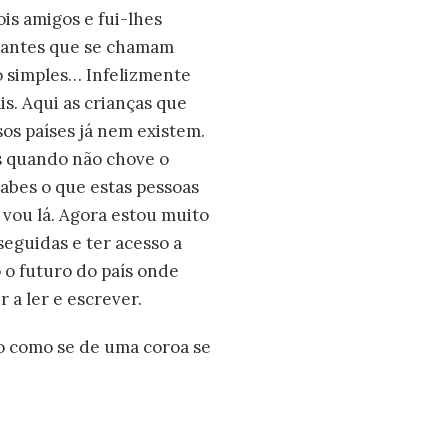
ois amigos e fui-lhes
igantes que se chamam
o simples… Infelizmente
is. Aqui as crianças que
s países já nem existem.
as quando não chove o
abes o que estas pessoas
 vou lá. Agora estou muito
eguidas e ter acesso a
 o futuro do país onde
a ler e escrever.
-o como se de uma coroa se