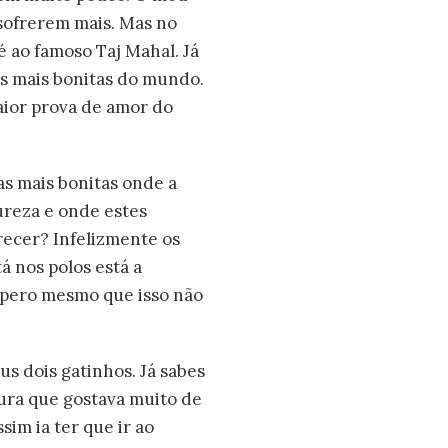
 sofrerem mais. Mas no
é ao famoso Taj Mahal. Já
as mais bonitas do mundo.
aior prova de amor do
s mais bonitas onde a
ureza e onde estes
recer? Infelizmente os
á nos polos está a
spero mesmo que isso não
us dois gatinhos. Já sabes
ura que gostava muito de
sim ia ter que ir ao