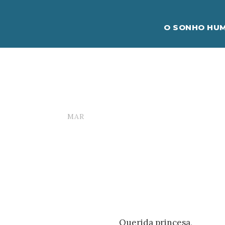
O SONHO HUM
Querida 
05
MAR
GUSTAVOCARONA-ADMIN
Querida princesa,