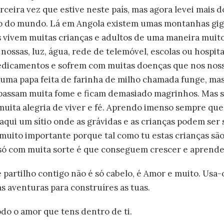
terceira vez que estive neste país, mas agora levei mais d
ito do mundo. Lá em Angola existem umas montanhas g
vivem muitas crianças e adultos de uma maneira muit
ossas, luz, água, rede de telemóvel, escolas ou hospita
dicamentos e sofrem com muitas doenças que nos nosso
e uma papa feita de farinha de milho chamada funge, m
 passam muita fome e ficam demasiado magrinhos. Mas s
uita alegria de viver e fé. Aprendo imenso sempre que
ui um sítio onde as grávidas e as crianças podem ser s
 muito importante porque tal como tu estas crianças são
ó com muita sorte é que conseguem crescer e aprender 
 partilho contigo não é só cabelo, é Amor e muito. Usa
as aventuras para construíres as tuas.
todo o amor que tens dentro de ti.