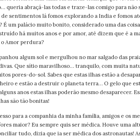
… queria abraçá-las todas e traze-las comigo para não
 de sentimentos lá fomos explorando a India e fomos at
l? É um palácio muito bonito, considerado uma das cois
struído há muitos anos e por amor, até dizem que é a m
 o Amor perdura?
apanhou algum sol e mergulhou no mar salgado das praia
divas. Que sítio maravilhoso… tranquilo, com muita nat
itos pores-do-sol. Sabes que estas ilhas estão a desapa
eiro e estão a destruir o planeta terra… O gelo que est
alguns anos estas ilhas poderão mesmo desaparecer. E
lhas são tão bonitas!
resso para a companhia da minha família, amigos e os me
fores maior? Eu sempre quis ser médica. Houve uma alt
nciliar tudo, dizia que ia ser médica dos astronautas! As