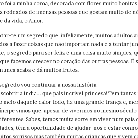
go foi a minha coroa, decorada com flores muito bonitas
os rodeados de imensas pessoas que gostam muito de nós
e da vida, o Amor.
ntar-te um segredo que, infelizmente, muitos adultos a
ados a fazer coisas que não importam nada e a tentar j
, o segredo para ser feliz é uma coisa muito simples, 
 que fazemos crescer no coração das outras pessoas. É s
nunca acaba e dá muitos frutos.
segredo vou continuar a nossa história.
cobrir a India… que país incrível princesa! Tem tantas 
o meio daquele calor todo, fiz uma grande trança e, mer
ríncipe vimos que, apesar de vivermos no mesmo século
iferentes. Sabes, temos muita sorte em viver num país o
uldades, têm a oportunidade de ajudar-nos e estar conn
uitos sorrisos mas também muitas crianças que vivem 