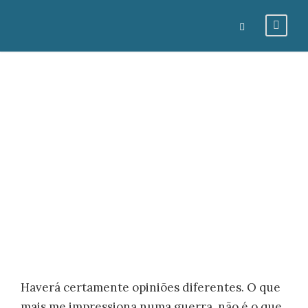
5. Entre o Ver
e o Olhar
GUSTAVOCARONA-ADMIN
IRAQUE
0
Haverá certamente opiniões diferentes. O que
mais me impressiona numa guerra, não é o que