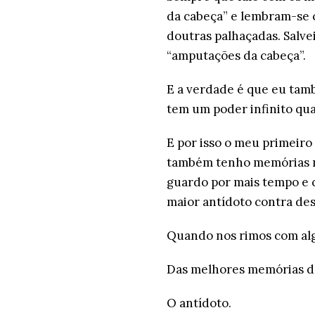
da cabeça” e lembram-se c
doutras palhaçadas. Salvei
“amputações da cabeça”.
E a verdade é que eu tam
tem um poder infinito qu
E por isso o meu primeiro
também tenho memórias m
guardo por mais tempo e 
maior antídoto contra de
Quando nos rimos com al
Das melhores memórias d
O antídoto.