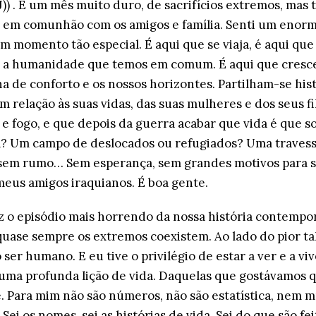
)) . É um mês muito duro, de sacrifícios extremos, ma
 em comunhão com os amigos e família. Senti um enor
m momento tão especial. É aqui que se viaja, é aqui que
le a humanidade que temos em comum. É aqui que cres
a de conforto e os nossos horizontes. Partilham-se hist
m relação às suas vidas, das suas mulheres e dos seus f
 e fogo, e que depois da guerra acabar que vida é que 
 Um campo de deslocados ou refugiados? Uma travess
em rumo… Sem esperança, sem grandes motivos para so
eus amigos iraquianos. É boa gente.
z o episódio mais horrendo da nossa história contemporâ
quase sempre os extremos coexistem. Ao lado do pior t
er humano. E eu tive o privilégio de estar a ver e a viv
uma profunda lição de vida. Daquelas que gostávamos q
é. Para mim não são números, não são estatística, nem
Sei os nomes, sei as histórias de vida. Sei do que são fei