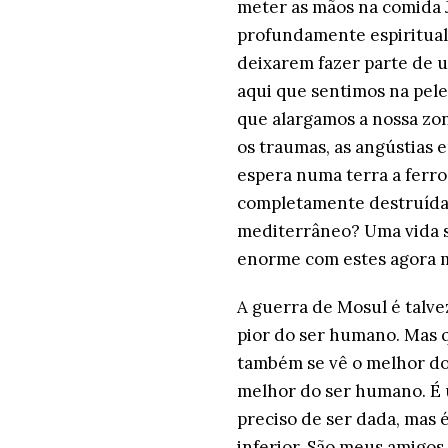
meter as mãos na comida J
profundamente espiritual
deixarem fazer parte de u
aqui que sentimos na pe
que alargamos a nossa zon
os traumas, as angústias e
espera numa terra a ferro
completamente destruída?
mediterrâneo? Uma vida s
enorme com estes agora m
A guerra de Mosul é talve
pior do ser humano. Mas 
também se vê o melhor do s
melhor do ser humano. É 
preciso de ser dada, mas 
inferior. São meus amigos. 