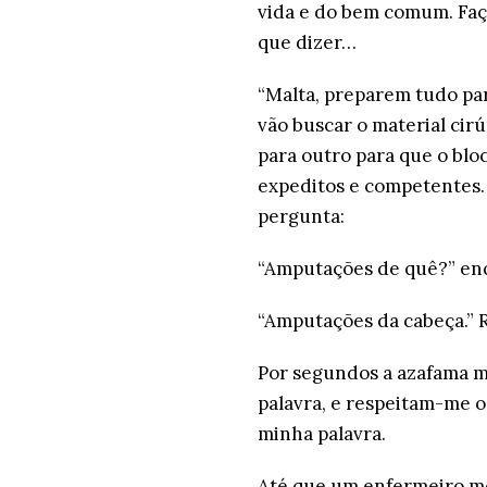
vida e do bem comum. Faç
que dizer…
“Malta, preparem tudo pa
vão buscar o material cir
para outro para que o bloc
expeditos e competentes…
pergunta:
“Amputações de quê?” enq
“Amputações da cabeça.” 
Por segundos a azafama 
palavra, e respeitam-me 
minha palavra.
Até que um enfermeiro me o