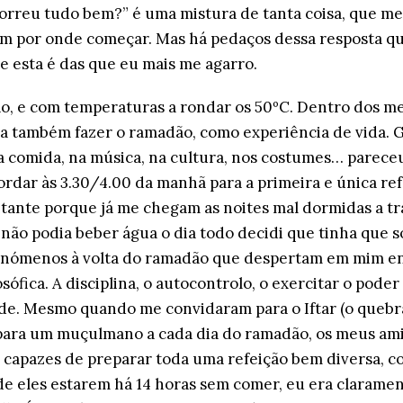
correu tudo bem?” é uma mistura de tanta coisa, que m
em por onde começar. Mas há pedaços dessa resposta qu
 e esta é das que eu mais me agarro.
, e com temperaturas a rondar os 50ºC. Dentro dos m
ia também fazer o ramadão, como experiência de vida. G
na comida, na música, na cultura, nos costumes… parec
rdar às 3.30/4.00 da manhã para a primeira e única ref
itante porque já me chegam as noites mal dormidas a tr
ão podia beber água o dia todo decidi que tinha que s
fenómenos à volta do ramadão que despertam em mim e
losófica. A disciplina, o autocontrolo, o exercitar o pod
ade. Mesmo quando me convidaram para o Iftar (o quebr
para um muçulmano a cada dia do ramadão, os meus a
 capazes de preparar toda uma refeição bem diversa, co
 de eles estarem há 14 horas sem comer, eu era clarame