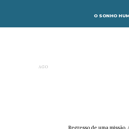
O SONHO HUM
7. O Ant
31
AGO
GUSTAVOCARONA-ADMIN
Regresso de uma missão. 