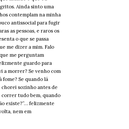
 gritos. Ainda sinto uma
olhos contemplam na minha
uco antissocial para fugir
as as pessoas, e raros os
senta o que se passa
ue me dizer a mim. Falo
es que me perguntam
elizmente guardo para
vi a morrer? Se venho com
 à fome? Se quando lá
e chorei sozinho antes de
é correr tudo bem, quando
ão existe?”… felizmente
volta, nem em