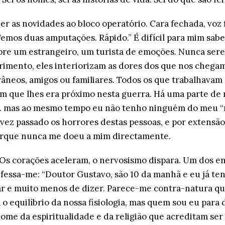
er as novidades ao bloco operatório. Cara fechada, voz 
emos duas amputações. Rápido.” É difícil para mim sabe
pre um estrangeiro, um turista de emoções. Nunca serei
rimento, eles interiorizam as dores dos que nos chega
âneos, amigos ou familiares. Todos os que trabalhavam
 que lhes era próximo nesta guerra. Há uma parte de m
… mas ao mesmo tempo eu não tenho ninguém do meu “m
vez passado os horrores destas pessoas, e por extensã
porque nunca me doeu a mim directamente.
 Os corações aceleram, o nervosismo dispara. Um dos 
fessa-me: “Doutor Gustavo, são 10 da manhã e eu já te
ar e muito menos de dizer. Parece-me contra-natura qu
 o equilíbrio da nossa fisiologia, mas quem sou eu para 
nome da espiritualidade e da religião que acreditam ser