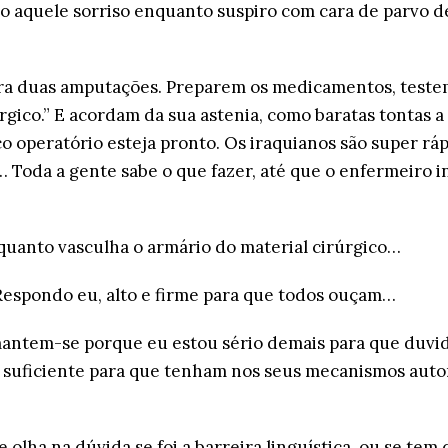
o aquele sorriso enquanto suspiro com cara de parvo d
ra duas amputações. Preparem os medicamentos, testem
úrgico.” E acordam da sua astenia, como baratas tontas 
o operatório esteja pronto. Os iraquianos são super ráp
 Toda a gente sabe o que fazer, até que o enfermeiro 
uanto vasculha o armário do material cirúrgico…
Respondo eu, alto e firme para que todos ouçam…
mantem-se porque eu estou sério demais para que duv
o suficiente para que tenham nos seus mecanismos auto
lha na dúvida se foi a barreira linguística, ou se tem d