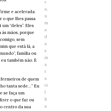
v
a,
firme e acelerada:
u
r o que lhes passa
m
 um “deles”. Eles
a
m ás mãos, porque
d
 comigo, sem
a
im que está lá, a
s
undo”, família ou
m
o eu também não. E
a
r
a
enfermeiros de quem
vi
nho tanta sede…” Eu
l
e se faça um
h
dizer o que faz ou
a
 o centro da sua