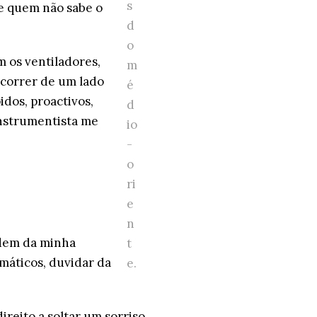
s
e quem não sabe o
d
o
 os ventiladores,
m
a correr de um lado
é
idos, proactivos,
d
instrumentista me
io
-
o
ri
e
n
idem da minha
t
máticos, duvidar da
e.
ireito a soltar um sorriso