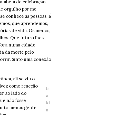
s também de celebração
me orgulho por me
 se conhece as pessoas. É
cemos, que aprendemos,
órias de vida. Os medos,
ilhos. Que futuro lhes
sobra numa cidade
ia da morte pelo
rrir. Sinto uma conexão
nea, ali se viu o
alvez como reacção
B
er ao lado do
a
ue não fosse
kl
 muito menos gente
a
tos.