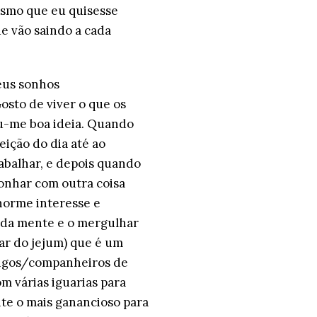
esmo que eu quisesse
e vão saindo a cada
eus sonhos
osto de viver o que os
eu-me boa ideia. Quando
eição do dia até ao
abalhar, e depois quando
onhar com outra coisa
norme interesse e
er da mente e o mergulhar
ar do jejum) que é um
migos/companheiros de
m várias iguarias para
nte o mais ganancioso para