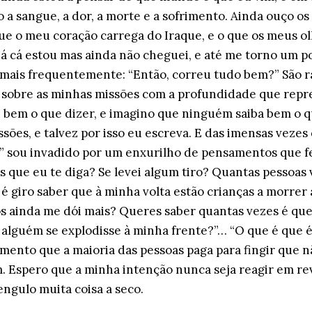
o a sangue, a dor, a morte e a sofrimento. Ainda ouço os
que o meu coração carrega do Iraque, e o que os meus 
Já cá estou mas ainda não cheguei, e até me torno um po
ais frequentemente: “Então, correu tudo bem?” São rar
sobre as minhas missões com a profundidade que repre
 bem o que dizer, e imagino que ninguém saiba bem o q
sões, e talvez por isso eu escreva. E das imensas vez
” sou invadido por um enxurilho de pensamentos que f
 que eu te diga? Se levei algum tiro? Quantas pessoas 
é giro saber que à minha volta estão crianças a morrer
cos ainda me dói mais? Queres saber quantas vezes é qu
 alguém se explodisse à minha frente?”… “O que é que 
mento que a maioria das pessoas paga para fingir que n
. Espero que a minha intenção nunca seja reagir em re
ngulo muita coisa a seco.