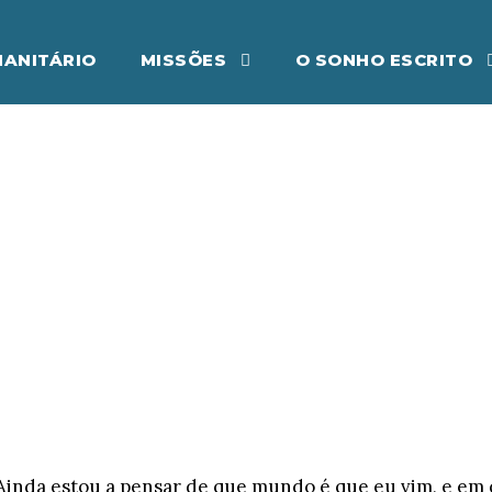
ANITÁRIO
MISSÕES
O SONHO ESCRITO
ídoto
IRAQUE
3
Ainda estou a pensar de que mundo é que eu vim, e em