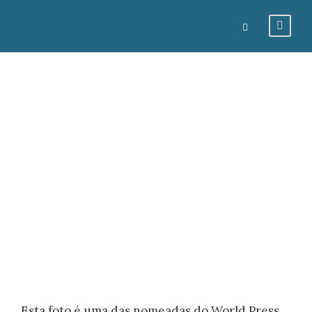
Filhas do
Mundo
GUSTAVOCARONA-ADMIN
CORAÇÃO E O MUNDO
0
Esta foto é uma das nomeadas do World Press