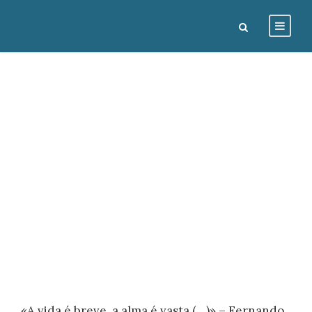
Fernando
Pessoa
GUSTAVOCARONA-ADMIN
CORAÇÃO E O MUNDO
0
«A vida é breve, a alma é vasta (…)» – Fernando