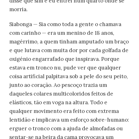
disse que sim e eu entrei num quarto onde se
morria.
Siabonga — Sia como toda a gente o chamava
com carinho — era um menino de 18 anos,
magérrimo, a quem tinham amputado um braço
e que lutava com muita dor por cada golfada de
oxigénio engarrafado que inspirava. Porque
estava em tronco nu, pude ver que qualquer
coisa artificial palpitava sob a pele do seu peito,
junto ao coração. Ao pescoço trazia um
daqueles colares multicoloridos feitos de
elásticos, tão em voga na altura. Todo e
qualquer movimento era feito com extrema
lentidão e implicava um esforço sobre-humano:
erguer o tronco com a ajuda de almofadas ou
sentar-se na beira da cama provocava um